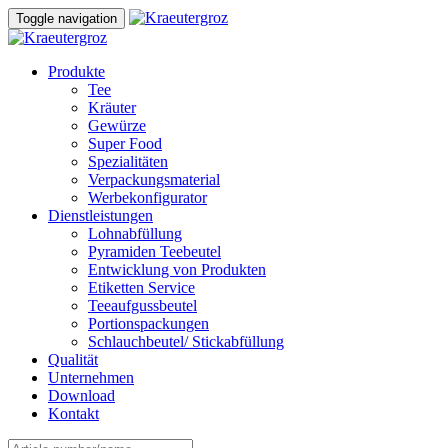
Skip
Skip
Toggle navigation
to
links
content
Produkte
Tee
Kräuter
Gewürze
Super Food
Spezialitäten
Verpackungsmaterial
Werbekonfigurator
Dienstleistungen
Lohnabfüllung
Pyramiden Teebeutel
Entwicklung von Produkten
Etiketten Service
Teeaufgussbeutel
Portionspackungen
Schlauchbeutel/ Stickabfüllung
Qualität
Unternehmen
Download
Kontakt
Search