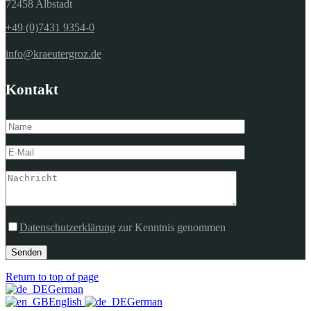
72458 Albstadt
+49 (0)7431 9354-0
info@kraeutergroz.de
Kontakt
Datenschutzerklärung
zur Kenntnis genommen
Senden
Return to top of page
German
English
German