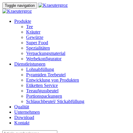
Skip
Skip
Toggle navigation
to
links
content
Produkte
Tee
Kräuter
Gewürze
Super Food
Spezialitäten
Verpackungsmaterial
Werbekonfigurator
Dienstleistungen
Lohnabfüllung
Pyramiden Teebeutel
Entwicklung von Produkten
Etiketten Service
Teeaufgussbeutel
Portionspackungen
Schlauchbeutel/ Stickabfüllung
Qualität
Unternehmen
Download
Kontakt
Search