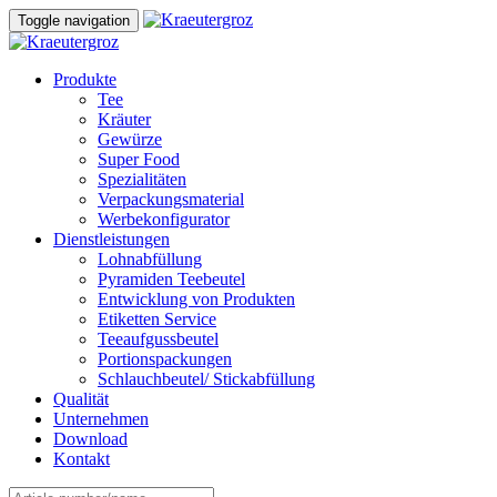
Skip
Skip
Toggle navigation
to
links
content
Produkte
Tee
Kräuter
Gewürze
Super Food
Spezialitäten
Verpackungsmaterial
Werbekonfigurator
Dienstleistungen
Lohnabfüllung
Pyramiden Teebeutel
Entwicklung von Produkten
Etiketten Service
Teeaufgussbeutel
Portionspackungen
Schlauchbeutel/ Stickabfüllung
Qualität
Unternehmen
Download
Kontakt
Search