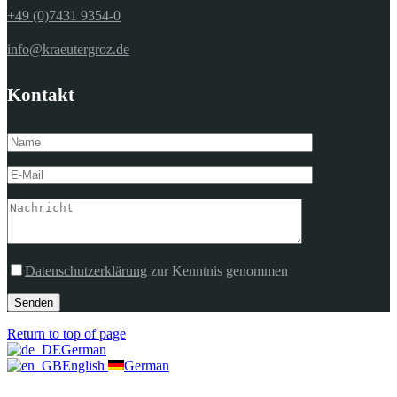
+49 (0)7431 9354-0
info@kraeutergroz.de
Kontakt
Datenschutzerklärung
zur Kenntnis genommen
Senden
Return to top of page
German
English
German