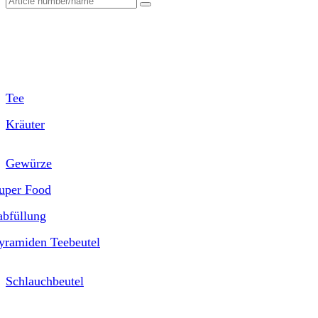
for:
Tee
Kräuter
Gewürze
uper Food
bfüllung
yramiden Teebeutel
Schlauchbeutel