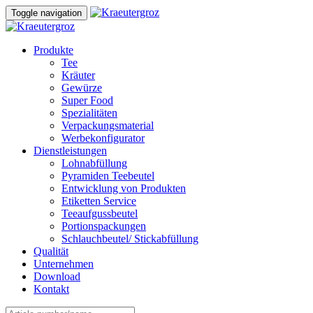
Skip
Skip
Toggle navigation
to
links
content
Produkte
Tee
Kräuter
Gewürze
Super Food
Spezialitäten
Verpackungsmaterial
Werbekonfigurator
Dienstleistungen
Lohnabfüllung
Pyramiden Teebeutel
Entwicklung von Produkten
Etiketten Service
Teeaufgussbeutel
Portionspackungen
Schlauchbeutel/ Stickabfüllung
Qualität
Unternehmen
Download
Kontakt
Search